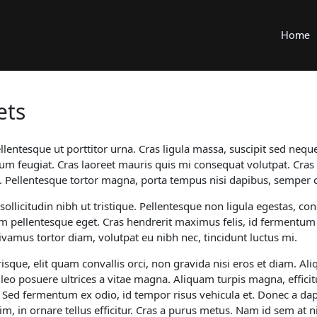
Home
ets
ntesque ut porttitor urna. Cras ligula massa, suscipit sed neque 
dum feugiat. Cras laoreet mauris quis mi consequat volutpat. Cras
t. Pellentesque tortor magna, porta tempus nisi dapibus, semper
llicitudin nibh ut tristique. Pellentesque non ligula egestas, c
am pellentesque eget. Cras hendrerit maximus felis, id fermentum n
 Vivamus tortor diam, volutpat eu nibh nec, tincidunt luctus mi.
erisque, elit quam convallis orci, non gravida nisi eros et diam. 
leo posuere ultrices a vitae magna. Aliquam turpis magna, efficitu
 Sed fermentum ex odio, id tempor risus vehicula et. Donec a dap
, in ornare tellus efficitur. Cras a purus metus. Nam id sem at ni