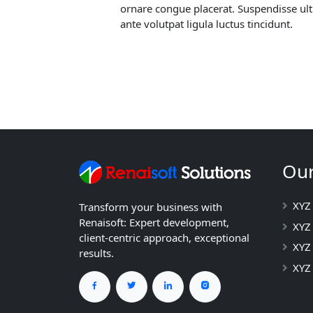
ornare congue placerat. Suspendisse ultr
ante volutpat ligula luctus tincidunt.
Our
XYZ
Transform your business with
Renaisoft: Expert development,
XYZ 
client-centric approach, exceptional
XYZ
results.
XYZ