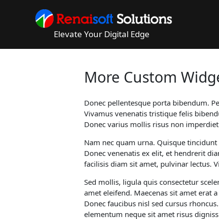
Skip
to
content
Elevate Your Digital Edge
More Custom Widg
Donec pellentesque porta bibendum. Pelle
Vivamus venenatis tristique felis biben
Donec varius mollis risus non imperdie
Nam nec quam urna. Quisque tincidunt so
Donec venenatis ex elit, et hendrerit di
facilisis diam sit amet, pulvinar lectus.
Sed mollis, ligula quis consectetur scel
amet eleifend. Maecenas sit amet erat a 
Donec faucibus nisl sed cursus rhoncus.
elementum neque sit amet risus dignissim