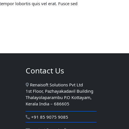
tempor lobortis quis vel erat. Fusce sed
Contact Us
Renaisoft Solutions Pvt Ltd
1st Floor, Pazhayakadavil Building
Thalayolaparambu P.O Kottayam,
Kerala India – 686605
+91 85 9075 9085