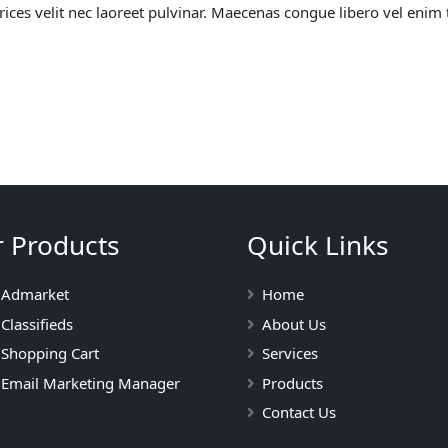
ices velit nec laoreet pulvinar. Maecenas congue libero vel enim 
 Products
Quick Links
 Admarket
Home
Classifieds
About Us
 Shopping Cart
Services
 Email Marketing Manager
Products
Contact Us