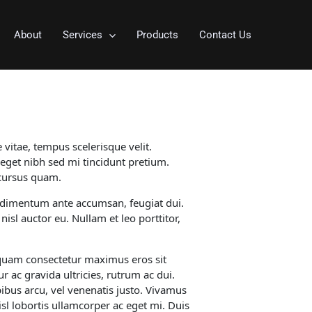
About
Services
Products
Contact Us
vitae, tempus scelerisque velit.
 eget nibh sed mi tincidunt pretium.
 cursus quam.
ondimentum ante accumsan, feugiat dui.
isl auctor eu. Nullam et leo porttitor,
Aliquam consectetur maximus eros sit
r ac gravida ultricies, rutrum ac dui.
ibus arcu, vel venenatis justo. Vivamus
sl lobortis ullamcorper ac eget mi. Duis